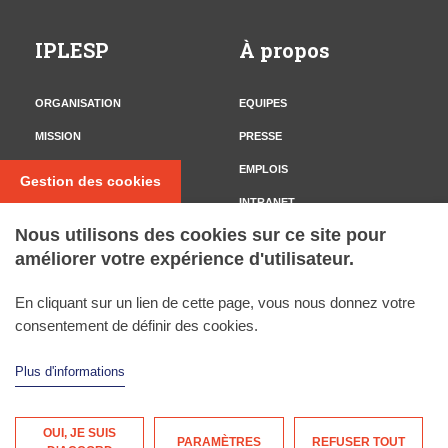
IPLESP
À propos
ORGANISATION
EQUIPES
MISSION
PRESSE
CONTACT
EMPLOIS
Gestion des cookies
INTRANET
Nous utilisons des cookies sur ce site pour
améliorer votre expérience d'utilisateur.
Nous suivre
En cliquant sur un lien de cette page, vous nous donnez votre
TWITTER
consentement de définir des cookies.
Plus d'informations
OUI, JE SUIS
MENTIONS LÉGALES
PLAN DU SITE
PARAMÈTRES
REFUSER TOUT