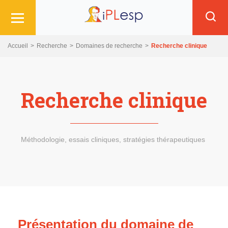
Skip
Aller
Skip
to
au
to
main
contenu
search
navigation
principal
Accueil
Recherche
Domaines de recherche
Recherche clinique
Recherche clinique
Méthodologie, essais cliniques, stratégies thérapeutiques
Présentation du domaine de