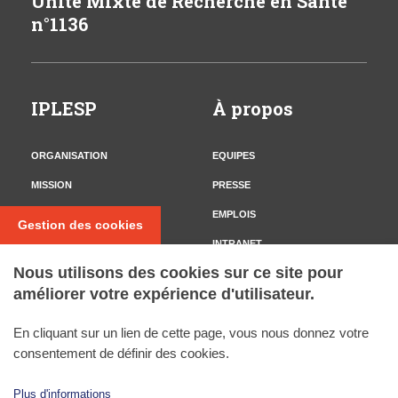
Unité Mixte de Recherche en Santé
n°1136
IPLESP
À propos
ORGANISATION
EQUIPES
MISSION
PRESSE
CONTACT
EMPLOIS
Gestion des cookies
INTRANET
Nous utilisons des cookies sur ce site pour
améliorer votre expérience d'utilisateur.
Nous suivre
En cliquant sur un lien de cette page, vous nous donnez votre
TWITTER
consentement de définir des cookies.
Plus d'informations